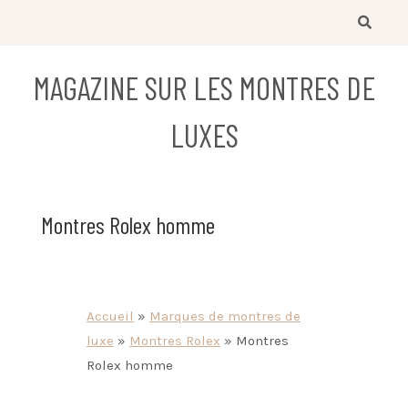
Skip
to
content
MAGAZINE SUR LES MONTRES DE
LUXES
Montres Rolex homme
Accueil
»
Marques de montres de
luxe
»
Montres Rolex
»
Montres
Rolex homme