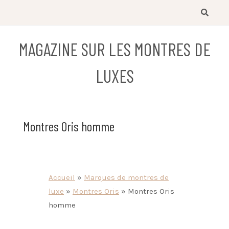
Skip
to
content
MAGAZINE SUR LES MONTRES DE
LUXES
Montres Oris homme
Accueil
»
Marques de montres de
luxe
»
Montres Oris
»
Montres Oris
homme