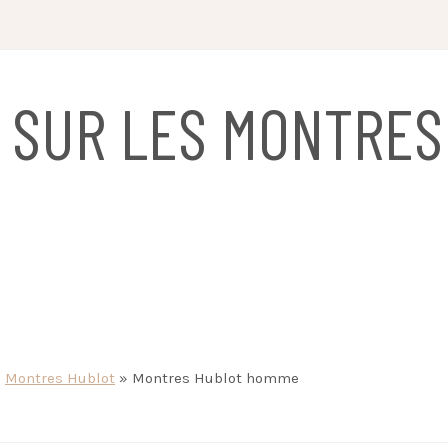
 SUR LES MONTRES
»
Montres Hublot
»
Montres Hublot homme