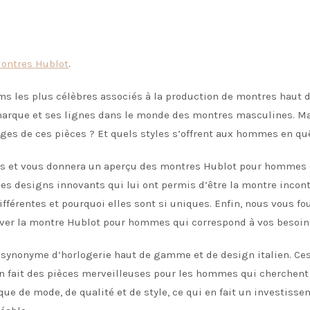
ontres Hublot
.
ms les plus célèbres associés à la production de montres haut 
marque et ses lignes dans le monde des montres masculines. Mai
tages de ces pièces ? Et quels styles s’offrent aux hommes en q
ons et vous donnera un aperçu des montres Hublot pour hommes 
 les designs innovants qui lui ont permis d’être la montre inco
fférentes et pourquoi elles sont si uniques. Enfin, nous vous f
rouver la montre Hublot pour hommes qui correspond à vos besoins
t synonyme d’horlogerie haut de gamme et de design italien. C
en fait des pièces merveilleuses pour les hommes qui cherchent 
e de mode, de qualité et de style, ce qui en fait un investiss