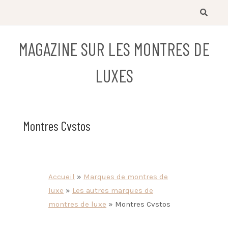
Skip
to
content
MAGAZINE SUR LES MONTRES DE
LUXES
Montres Cvstos
Accueil
»
Marques de montres de
luxe
»
Les autres marques de
montres de luxe
»
Montres Cvstos